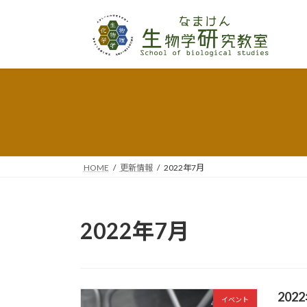
コ
ナ
ン
ビ
テ
ゲ
ン
ー
ツ
シ
へ
ョ
ス
ン
キ
に
ッ
移
プ
動
HOME
更新情報
2022年7月
2022年7月
20
イベント