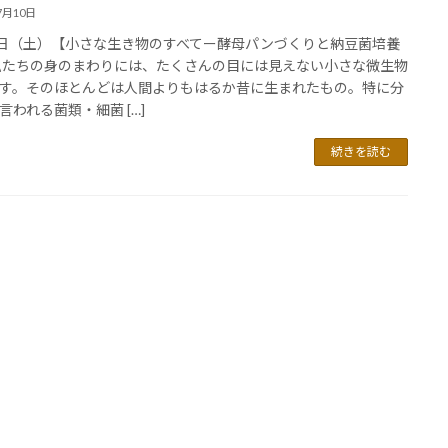
7月10日
0日（土）【小さな生き物のすべてー酵母パンづくりと納豆菌培養
私たちの身のまわりには、たくさんの目には見えない小さな微生物
す。そのほとんどは人間よりもはるか昔に生まれたもの。特に分
言われる菌類・細菌 […]
続きを読む