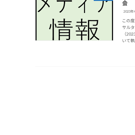
会
2023年
この度
サルタ
（20
いて執