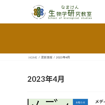
コ
ナ
ン
ビ
テ
ゲ
ン
ー
ツ
シ
へ
ョ
ス
ン
キ
に
ッ
移
プ
動
HOME
更新情報
2023年4月
2023年4月
メデ
お知らせ