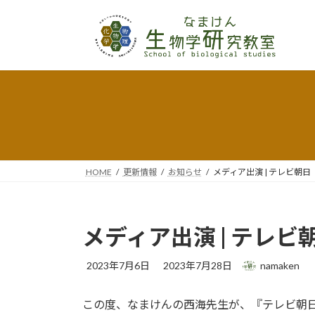
コ
ナ
ン
ビ
テ
ゲ
ン
ー
ツ
シ
へ
ョ
ス
ン
キ
に
ッ
移
プ
動
HOME
更新情報
お知らせ
メディア出演 | テレビ朝
メディア出演 | テレ
最
2023年7月6日
2023年7月28日
namaken
終
更
この度、なまけんの西海先生が、『テレビ朝日
新